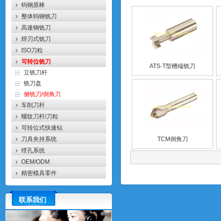
钨钢原棒
整体钨钢铣刀
高速钢铣刀
焊刃式铣刀
ISO刀粒
可转位铣刀
ATS-T型槽端铣刀
立铣刀杆
铣刀盘
侧铣刀/倒角刀
车削刀杆
螺纹刀杆/刀粒
可转位式快速钻
刀具夹持系统
TCM倒角刀
镗孔系统
OEM/ODM
精密模具零件
联系我们